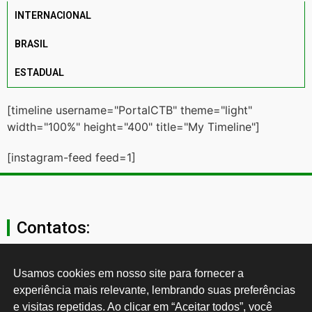
INTERNACIONAL
BRASIL
ESTADUAL
[timeline username="PortalCTB" theme="light"
width="100%" height="400" title="My Timeline"]
[instagram-feed feed=1]
Contatos:
secgeral@ctb.org.br
Usamos cookies em nosso site para fornecer a 
experiência mais relevante, lembrando suas preferências 
11 3874-0040
e visitas repetidas. Ao clicar em “Aceitar todos”, você 