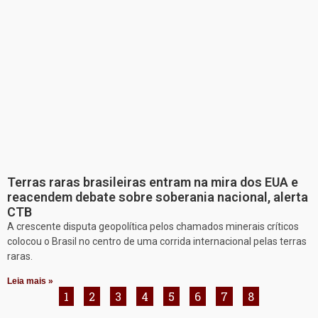
Terras raras brasileiras entram na mira dos EUA e
reacendem debate sobre soberania nacional, alerta
CTB
A crescente disputa geopolítica pelos chamados minerais críticos
colocou o Brasil no centro de uma corrida internacional pelas terras
raras.
Leia mais »
1
2
3
4
5
6
7
8