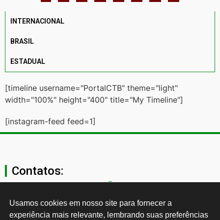
INTERNACIONAL
BRASIL
ESTADUAL
[timeline username="PortalCTB" theme="light"
width="100%" height="400" title="My Timeline"]
[instagram-feed feed=1]
Contatos:
secgeral@ctb.org.br
Usamos cookies em nosso site para fornecer a 
experiência mais relevante, lembrando suas preferências 
11 3874-0040