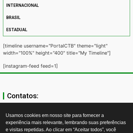
INTERNACIONAL
BRASIL
ESTADUAL
[timeline username="PortalCTB" theme="light"
width="100%" height="400" title="My Timeline"]
[instagram-feed feed=1]
Contatos:
secgeral@ctb.org.br
Usamos cookies em nosso site para fornecer a 
experiência mais relevante, lembrando suas preferências 
11 3874-0040
e visitas repetidas. Ao clicar em “Aceitar todos”, você 