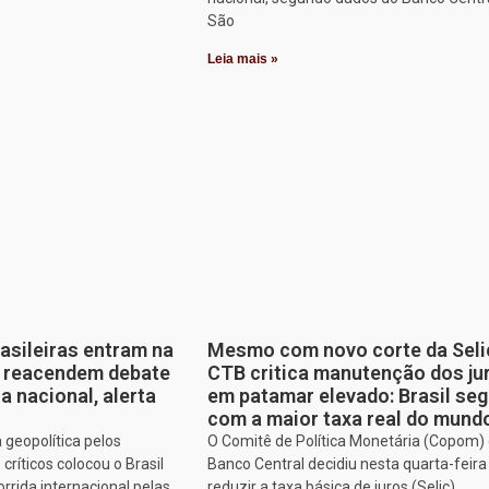
São
Leia mais »
rasileiras entram na
Mesmo com novo corte da Seli
e reacendem debate
CTB critica manutenção dos ju
a nacional, alerta
em patamar elevado: Brasil se
com a maior taxa real do mund
 geopolítica pelos
O Comitê de Política Monetária (Copom)
ríticos colocou o Brasil
Banco Central decidiu nesta quarta-feira 
rrida internacional pelas
reduzir a taxa básica de juros (Selic)