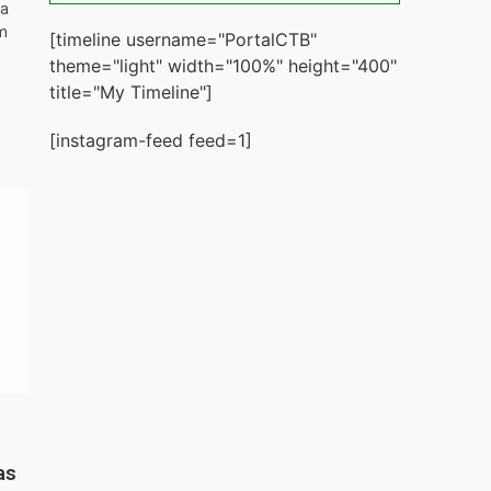
ta
m
[timeline username="PortalCTB"
theme="light" width="100%" height="400"
title="My Timeline"]
[instagram-feed feed=1]
as