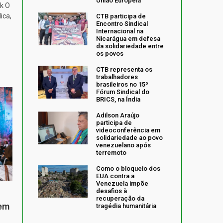
União Europeia
k O
ica,
CTB participa de
Encontro Sindical
Internacional na
Nicarágua em defesa
da solidariedade entre
os povos
CTB representa os
trabalhadores
brasileiros no 15º
Fórum Sindical do
BRICS, na Índia
Adilson Araújo
participa de
videoconferência em
solidariedade ao povo
venezuelano após
terremoto
Como o bloqueio dos
EUA contra a
Venezuela impõe
desafios à
recuperação da
 em
tragédia humanitária