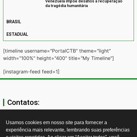
Venezuela impõe desafios à recuperação
da tragédia humanitária
BRASIL
ESTADUAL
[timeline username="PortalCTB" theme="light"
width="100%" height="400" title="My Timeline"]
[instagram-feed feed=1]
Contatos:
secgeral@ctb.org.br
Usamos cookies em nosso site para fornecer a 
experiência mais relevante, lembrando suas preferências 
11 3874-0040