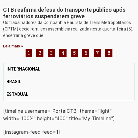
CTB reafirma defesa do transporte público após
ferroviários suspenderem greve
Os trabalhadores da Companhia Paulista de Trens Metropolitanos
(CPTM) decidiram, em assembleia realizada nesta quarta-feira (5),
encerrar a greve que
Leia mais »
1
2
3
4
5
6
7
8
INTERNACIONAL
BRASIL
ESTADUAL
[timeline username="PortalCTB" theme="light"
width="100%" height="400" title="My Timeline"]
[instagram-feed feed=1]