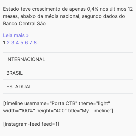
Estado teve crescimento de apenas 0,4% nos últimos 12
meses, abaixo da média nacional, segundo dados do
Banco Central São
Leia mais »
1
2
3
4
5
6
7
8
INTERNACIONAL
BRASIL
ESTADUAL
[timeline username="PortalCTB" theme="light"
width="100%" height="400" title="My Timeline"]
[instagram-feed feed=1]