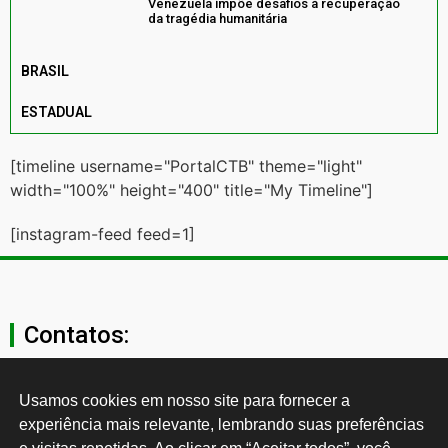
Venezuela impõe desafios à recuperação
da tragédia humanitária
BRASIL
ESTADUAL
[timeline username="PortalCTB" theme="light"
width="100%" height="400" title="My Timeline"]
[instagram-feed feed=1]
Contatos:
secgeral@ctb.org.br
Usamos cookies em nosso site para fornecer a 
experiência mais relevante, lembrando suas preferências 
11 3874-0040