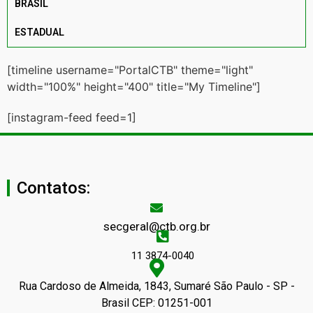
BRASIL
ESTADUAL
[timeline username="PortalCTB" theme="light"
width="100%" height="400" title="My Timeline"]
[instagram-feed feed=1]
Contatos:
secgeral@ctb.org.br
11 3874-0040
Rua Cardoso de Almeida, 1843, Sumaré São Paulo - SP -
Brasil CEP: 01251-001