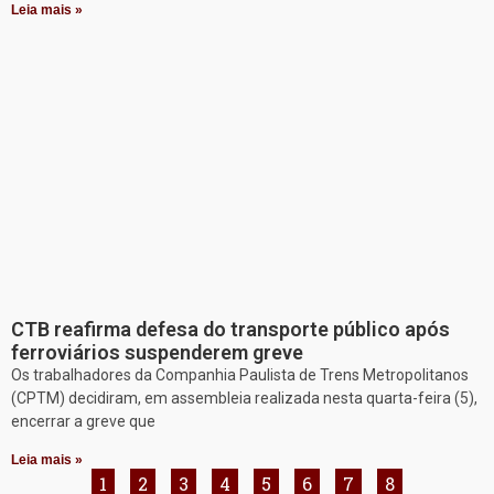
Leia mais »
CTB reafirma defesa do transporte público após
ferroviários suspenderem greve
Os trabalhadores da Companhia Paulista de Trens Metropolitanos
(CPTM) decidiram, em assembleia realizada nesta quarta-feira (5),
encerrar a greve que
Leia mais »
1
2
3
4
5
6
7
8