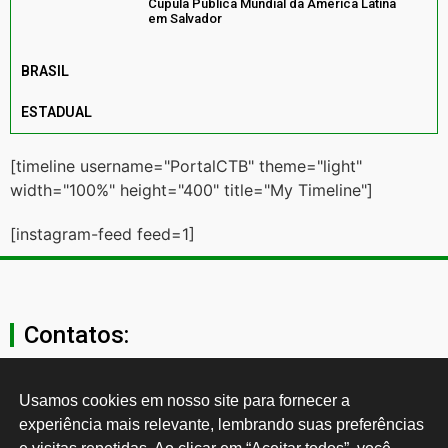
Cúpula Pública Mundial da América Latina
em Salvador
BRASIL
ESTADUAL
[timeline username="PortalCTB" theme="light"
width="100%" height="400" title="My Timeline"]
[instagram-feed feed=1]
Contatos:
secgeral@ctb.org.br
Usamos cookies em nosso site para fornecer a 
experiência mais relevante, lembrando suas preferências 
11 3874-0040