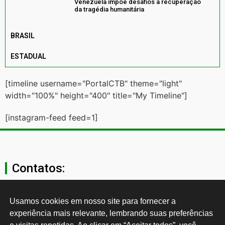
Venezuela impõe desafios à recuperação
da tragédia humanitária
BRASIL
ESTADUAL
[timeline username="PortalCTB" theme="light"
width="100%" height="400" title="My Timeline"]
[instagram-feed feed=1]
Contatos:
secgeral@ctb.org.br
Usamos cookies em nosso site para fornecer a 
experiência mais relevante, lembrando suas preferências 
11 3874-0040