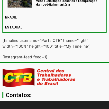
Venezuela impõe desafios à recuperação
da tragédia humanitária
BRASIL
ESTADUAL
[timeline username="PortalCTB" theme="light"
width="100%" height="400" title="My Timeline"]
[instagram-feed feed=1]
Contatos:
secgeral@ctb.org.br