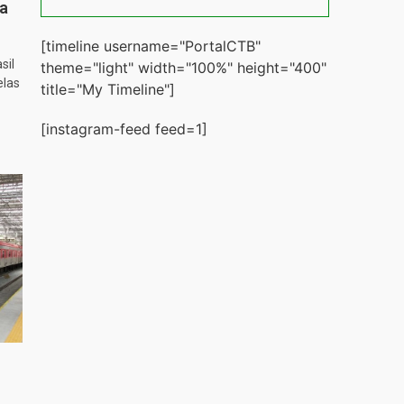
ta
[timeline username="PortalCTB"
sil
theme="light" width="100%" height="400"
elas
title="My Timeline"]
[instagram-feed feed=1]