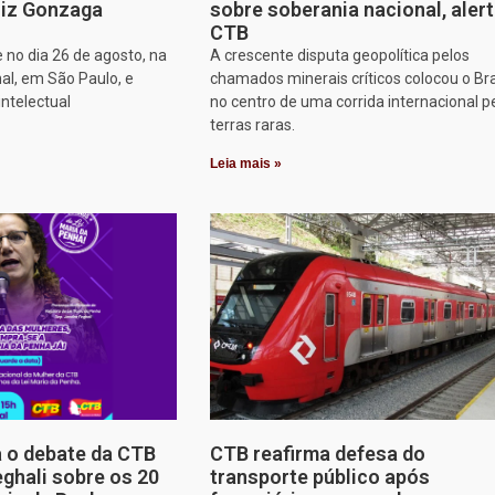
iz Gonzaga
sobre soberania nacional, aler
CTB
 no dia 26 de agosto, na
A crescente disputa geopolítica pelos
al, em São Paulo, e
chamados minerais críticos colocou o Bra
intelectual
no centro de uma corrida internacional p
terras raras.
Leia mais »
a o debate da CTB
CTB reafirma defesa do
ghali sobre os 20
transporte público após