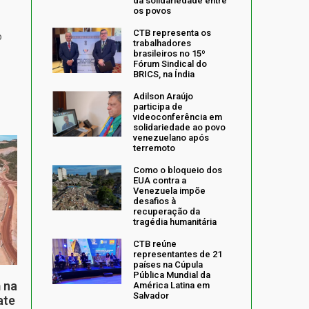
da solidariedade entre
os povos
CTB representa os
o
trabalhadores
brasileiros no 15º
Fórum Sindical do
BRICS, na Índia
Adilson Araújo
participa de
videoconferência em
solidariedade ao povo
venezuelano após
terremoto
Como o bloqueio dos
EUA contra a
Venezuela impõe
desafios à
recuperação da
tragédia humanitária
CTB reúne
representantes de 21
países na Cúpula
Pública Mundial da
 na
América Latina em
Salvador
ate