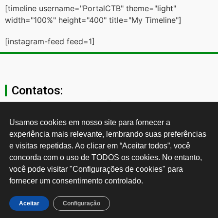
[timeline username="PortalCTB" theme="light"
width="100%" height="400" title="My Timeline"]
[instagram-feed feed=1]
Contatos:
secgeral@ctb.org.br
Usamos cookies em nosso site para fornecer a 
experiência mais relevante, lembrando suas preferências 
11 3874-0040
e visitas repetidas. Ao clicar em “Aceitar todos”, você 
concorda com o uso de TODOS os cookies. No entanto, 
Rua Cardoso de Almeida, 1843, Sumaré São Paulo - SP -
você pode visitar "Configurações de cookies" para 
Brasil CEP: 01251-001
fornecer um consentimento controlado.
Desenvolvido por:
Aceitar
Configuração