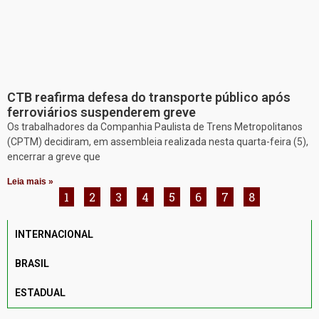
CTB reafirma defesa do transporte público após
ferroviários suspenderem greve
Os trabalhadores da Companhia Paulista de Trens Metropolitanos
(CPTM) decidiram, em assembleia realizada nesta quarta-feira (5),
encerrar a greve que
Leia mais »
1
2
3
4
5
6
7
8
INTERNACIONAL
BRASIL
ESTADUAL