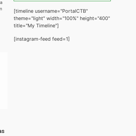
ta
m
[timeline username="PortalCTB"
theme="light" width="100%" height="400"
title="My Timeline"]
[instagram-feed feed=1]
as