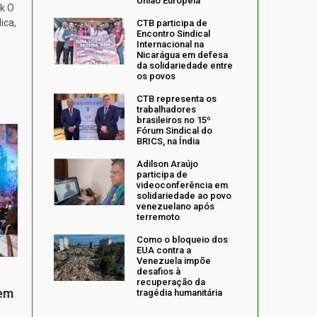
União Europeia
k O
ica,
CTB participa de
Encontro Sindical
Internacional na
Nicarágua em defesa
da solidariedade entre
os povos
CTB representa os
trabalhadores
brasileiros no 15º
Fórum Sindical do
BRICS, na Índia
Adilson Araújo
participa de
videoconferência em
solidariedade ao povo
venezuelano após
terremoto
Como o bloqueio dos
EUA contra a
Venezuela impõe
desafios à
recuperação da
 em
tragédia humanitária