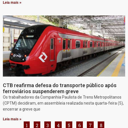
Leia mais »
CTB reafirma defesa do transporte público após
ferroviários suspenderem greve
Os trabalhadores da Companhia Paulista de Trens Metropolitanos
(CPTM) decidiram, em assembleia realizada nesta quarta-feira (5),
encerrar a greve que
Leia mais »
1
2
3
4
5
6
7
8