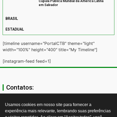
Cúpula Pública Mundial da América Latina
em Salvador
BRASIL
ESTADUAL
[timeline username="PortalCTB" theme="light"
width="100%" height="400" title="My Timeline"]
[instagram-feed feed=1]
Contatos:
secgeral@ctb.org.br
Usamos cookies em nosso site para fornecer a 
experiência mais relevante, lembrando suas preferências 
11 3874-0040