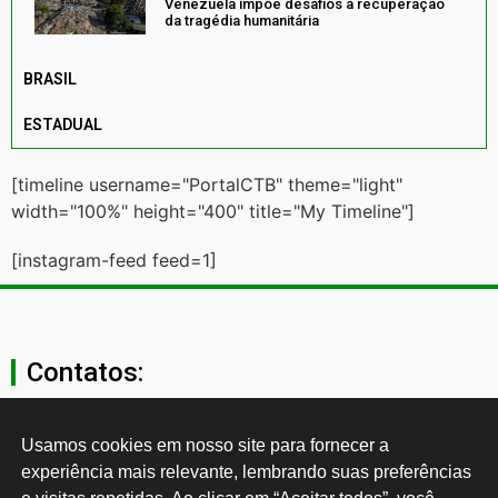
Venezuela impõe desafios à recuperação
da tragédia humanitária
BRASIL
ESTADUAL
[timeline username="PortalCTB" theme="light"
width="100%" height="400" title="My Timeline"]
[instagram-feed feed=1]
Contatos:
secgeral@ctb.org.br
Usamos cookies em nosso site para fornecer a 
experiência mais relevante, lembrando suas preferências 
11 3874-0040