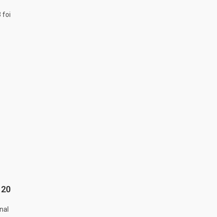
 foi
 20
nal