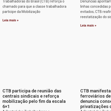
Trabalhadoras do Brasil (CTB) reforça o
Denúncias apontam
chamado para que a classe trabalhadora
linhas concedidas p
participe da Mobilização
evitados; CTB reafi
reestatização do s
Leia mais »
Leia mais »
CTB participa de reunião das
CTB manifesta 
centrais sindicais e reforça
ferroviários d
mobilização pelo fim da escala
denuncia cons
6×1
privatizações 