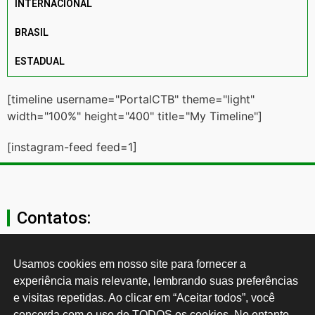
INTERNACIONAL
BRASIL
ESTADUAL
[timeline username="PortalCTB" theme="light"
width="100%" height="400" title="My Timeline"]
[instagram-feed feed=1]
Contatos:
secgeral@ctb.org.br
Usamos cookies em nosso site para fornecer a 
experiência mais relevante, lembrando suas preferências 
11 3874-0040
e visitas repetidas. Ao clicar em “Aceitar todos”, você 
concorda com o uso de TODOS os cookies. No entanto, 