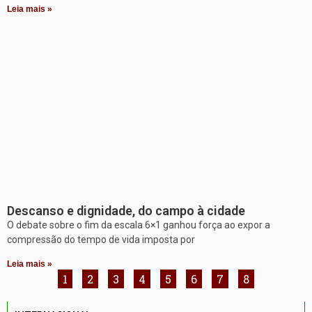
Leia mais »
Descanso e dignidade, do campo à cidade
O debate sobre o fim da escala 6×1 ganhou força ao expor a
compressão do tempo de vida imposta por
Leia mais »
1
2
3
4
5
6
7
8