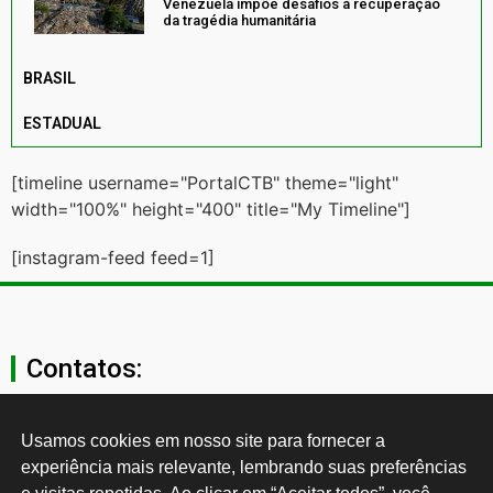
Venezuela impõe desafios à recuperação
da tragédia humanitária
BRASIL
ESTADUAL
[timeline username="PortalCTB" theme="light"
width="100%" height="400" title="My Timeline"]
[instagram-feed feed=1]
Contatos:
secgeral@ctb.org.br
Usamos cookies em nosso site para fornecer a 
experiência mais relevante, lembrando suas preferências 
11 3874-0040