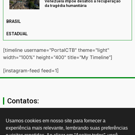
Venezuela impõe desafios à recuperação
da tragédia humanitária
BRASIL
ESTADUAL
[timeline username="PortalCTB" theme="light"
width="100%" height="400" title="My Timeline"]
[instagram-feed feed=1]
Contatos:
secgeral@ctb.org.br
Usamos cookies em nosso site para fornecer a 
experiência mais relevante, lembrando suas preferências 
11 3874-0040