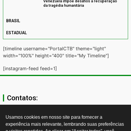
Venezuela impõe desafios à recuperação
da tragédia humanitária
BRASIL
ESTADUAL
[timeline username="PortalCTB" theme="light"
width="100%" height="400" title="My Timeline"]
[instagram-feed feed=1]
Contatos:
secgeral@ctb.org.br
Usamos cookies em nosso site para fornecer a 
experiência mais relevante, lembrando suas preferências 
11 3874-0040