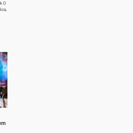
k O
ica,
 em