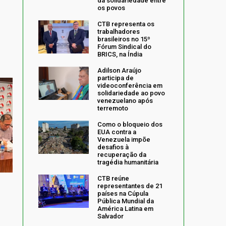
da solidariedade entre
os povos
CTB representa os
trabalhadores
brasileiros no 15º
Fórum Sindical do
BRICS, na Índia
Adilson Araújo
participa de
videoconferência em
solidariedade ao povo
venezuelano após
terremoto
Como o bloqueio dos
EUA contra a
Venezuela impõe
desafios à
recuperação da
tragédia humanitária
CTB reúne
representantes de 21
países na Cúpula
Pública Mundial da
América Latina em
Salvador