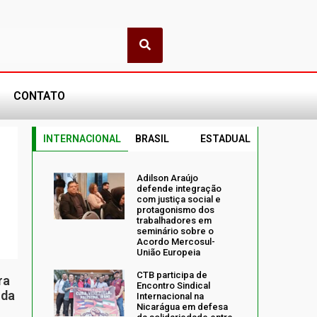
CONTATO
INTERNACIONAL
BRASIL
ESTADUAL
Adilson Araújo
defende integração
com justiça social e
protagonismo dos
trabalhadores em
seminário sobre o
Acordo Mercosul-
União Europeia
CTB participa de
ra
Encontro Sindical
 da
Internacional na
Nicarágua em defesa