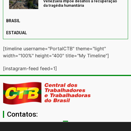
Venezuela impõe desafios à recuperação
da tragédia humanitária
BRASIL
ESTADUAL
[timeline username="PortalCTB" theme="light"
width="100%" height="400" title="My Timeline"]
[instagram-feed feed=1]
Contatos:
secgeral@ctb.org.br