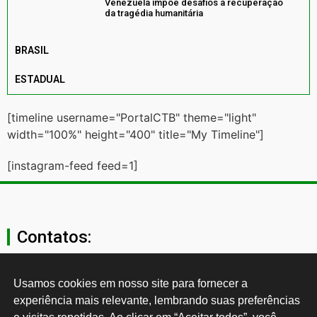
Venezuela impõe desafios à recuperação
da tragédia humanitária
BRASIL
ESTADUAL
[timeline username="PortalCTB" theme="light"
width="100%" height="400" title="My Timeline"]
[instagram-feed feed=1]
Contatos:
secgeral@ctb.org.br
Usamos cookies em nosso site para fornecer a 
experiência mais relevante, lembrando suas preferências 
11 3874-0040