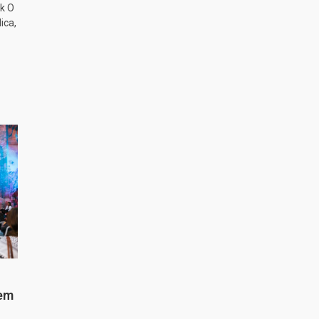
k O
ica,
 em