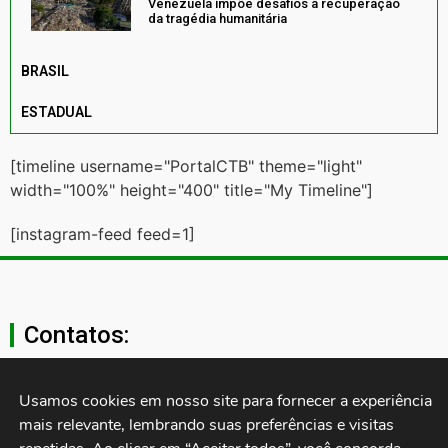
Venezuela impõe desafios à recuperação
da tragédia humanitária
BRASIL
ESTADUAL
[timeline username="PortalCTB" theme="light"
width="100%" height="400" title="My Timeline"]
[instagram-feed feed=1]
Contatos:
secgeral@ctb.org.br
Usamos cookies em nosso site para fornecer a experiência 
mais relevante, lembrando suas preferências e visitas 
11 3874-0040