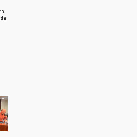
ra
 da