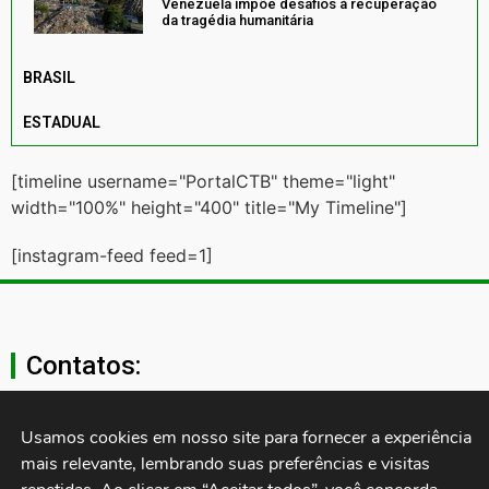
Venezuela impõe desafios à recuperação
da tragédia humanitária
BRASIL
ESTADUAL
[timeline username="PortalCTB" theme="light"
width="100%" height="400" title="My Timeline"]
[instagram-feed feed=1]
Contatos:
secgeral@ctb.org.br
Usamos cookies em nosso site para fornecer a experiência 
mais relevante, lembrando suas preferências e visitas 
11 3874-0040