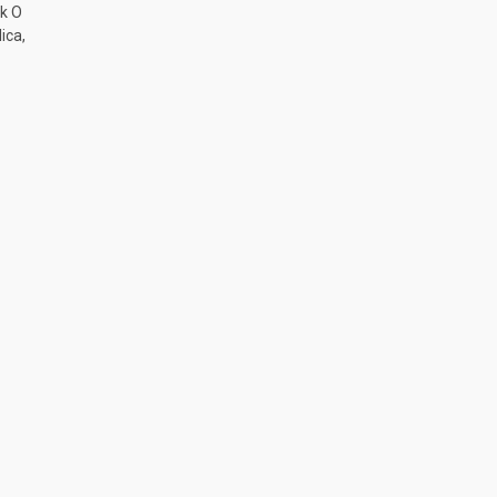
k O
ica,