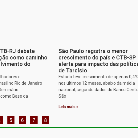
CTB-RJ debate
São Paulo registra o menor
zação como caminho
crescimento do país e CTB-SP
olvimento do
alerta para impacto das polític
de Tarcísio
alhadores e
Estado teve crescimento de apenas 0,4
asil no Rio de Janeiro
nos últimos 12 meses, abaixo da média
 Seminário
nacional, segundo dados do Banco Centr
o como Base da
São
Leia mais »
4
5
6
7
8