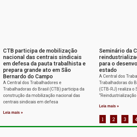
CTB participa de mobilização
Seminário da 
nacional das centrais sindicais
reindustriali
em defesa da pauta trabalhista e
para o desenv
prepara grande ato em São
estado
Bernardo do Campo
A Central dos Trab
A Central dos Trabalhadores e
Trabalhadoras do Br
Trabalhadoras do Brasil (CTB) participa da
(CTB-RJ) realiza o
construção da mobilização nacional das
“Reindustrializaçã
centrais sindicais em defesa
Leia mais »
Leia mais »
1
2
3