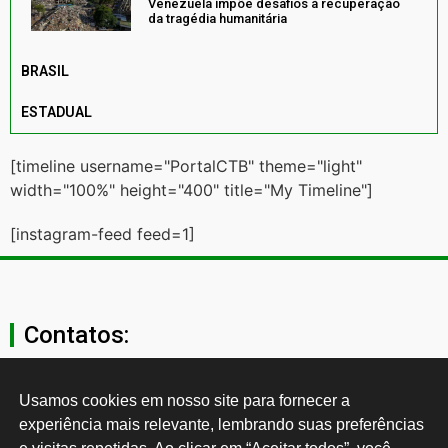
Venezuela impõe desafios à recuperação
da tragédia humanitária
BRASIL
ESTADUAL
[timeline username="PortalCTB" theme="light"
width="100%" height="400" title="My Timeline"]
[instagram-feed feed=1]
Contatos:
secgeral@ctb.org.br
Usamos cookies em nosso site para fornecer a 
experiência mais relevante, lembrando suas preferências 
11 3874-0040