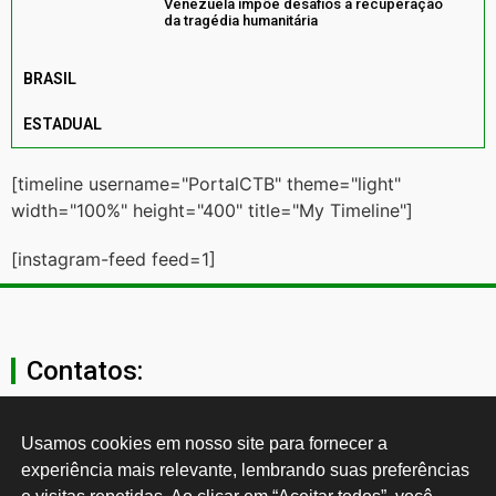
Venezuela impõe desafios à recuperação
da tragédia humanitária
BRASIL
ESTADUAL
[timeline username="PortalCTB" theme="light"
width="100%" height="400" title="My Timeline"]
[instagram-feed feed=1]
Contatos:
secgeral@ctb.org.br
Usamos cookies em nosso site para fornecer a 
experiência mais relevante, lembrando suas preferências 
11 3874-0040