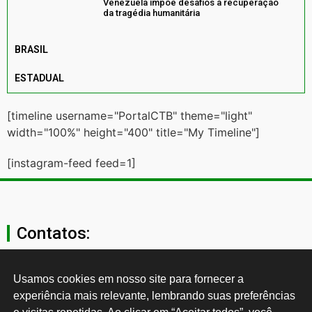
Venezuela impõe desafios à recuperação
da tragédia humanitária
BRASIL
ESTADUAL
[timeline username="PortalCTB" theme="light"
width="100%" height="400" title="My Timeline"]
[instagram-feed feed=1]
Contatos:
secgeral@ctb.org.br
Usamos cookies em nosso site para fornecer a 
experiência mais relevante, lembrando suas preferências 
11 3874-0040