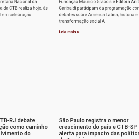
retaria Nacional da
Fundação Maurício Grabois e Editora Ani
 da CTB realiza hoje, às
Garibaldi participam da programação co
al em celebração
debates sobre América Latina, história e
transformação social A
Leia mais »
CTB-RJ debate
São Paulo registra o menor
zação como caminho
crescimento do país e CTB-SP
olvimento do
alerta para impacto das polític