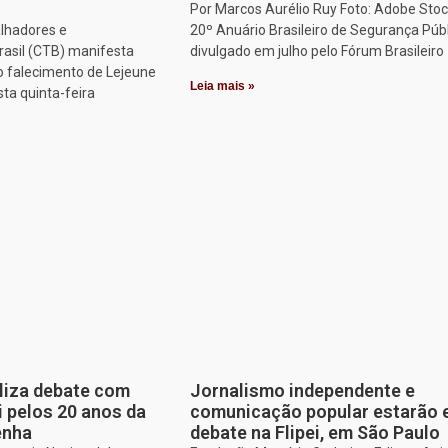
Por Marcos Aurélio Ruy Foto: Adobe Stoc
alhadores e
20º Anuário Brasileiro de Segurança Públ
rasil (CTB) manifesta
divulgado em julho pelo Fórum Brasileiro
o falecimento de Lejeune
Leia mais »
sta quinta-feira
aliza debate com
Jornalismo independente e
i pelos 20 anos da
comunicação popular estarão
enha
debate na Flipei, em São Paulo