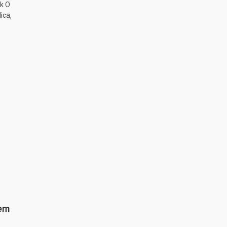
k O
ica,
 em