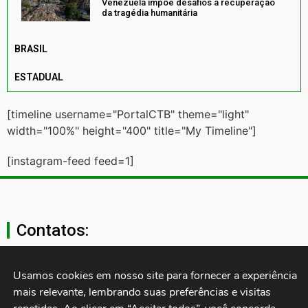
Venezuela impõe desafios à recuperação
da tragédia humanitária
BRASIL
ESTADUAL
[timeline username="PortalCTB" theme="light"
width="100%" height="400" title="My Timeline"]
[instagram-feed feed=1]
Contatos:
secgeral@ctb.org.br
Usamos cookies em nosso site para fornecer a experiência 
mais relevante, lembrando suas preferências e visitas 
11 3874-0040