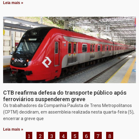
Leia mais »
CTB reafirma defesa do transporte público após
ferroviários suspenderem greve
Os trabalhadores da Companhia Paulista de Trens Metropolitanos
(CPTM) decidiram, em assembleia realizada nesta quarta-feira (5),
encerrar a greve que
Leia mais »
1
2
3
4
5
6
7
8