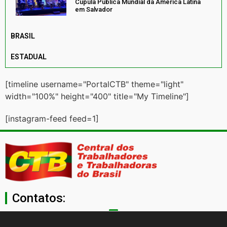
Cúpula Pública Mundial da América Latina
em Salvador
BRASIL
ESTADUAL
[timeline username="PortalCTB" theme="light"
width="100%" height="400" title="My Timeline"]
[instagram-feed feed=1]
Contatos:
secgeral@ctb.org.br