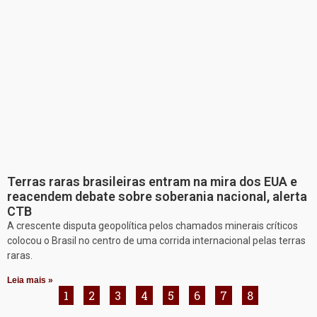
Terras raras brasileiras entram na mira dos EUA e
reacendem debate sobre soberania nacional, alerta
CTB
A crescente disputa geopolítica pelos chamados minerais críticos
colocou o Brasil no centro de uma corrida internacional pelas terras
raras.
Leia mais »
1
2
3
4
5
6
7
8