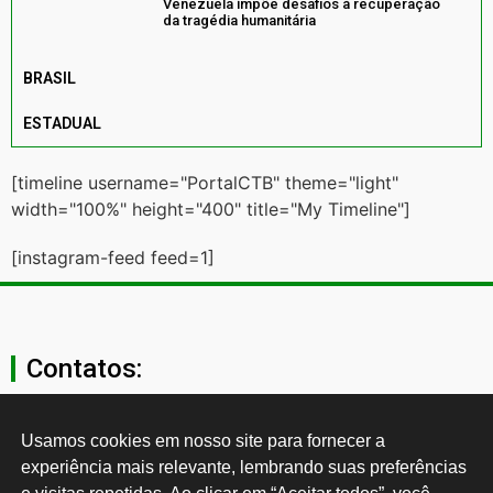
Venezuela impõe desafios à recuperação
da tragédia humanitária
BRASIL
ESTADUAL
[timeline username="PortalCTB" theme="light"
width="100%" height="400" title="My Timeline"]
[instagram-feed feed=1]
Contatos:
secgeral@ctb.org.br
Usamos cookies em nosso site para fornecer a 
experiência mais relevante, lembrando suas preferências 
11 3874-0040