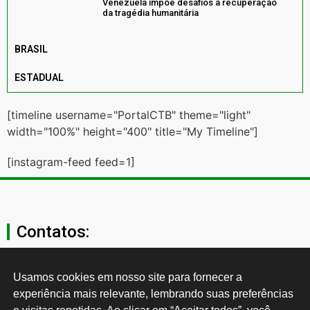
Venezuela impõe desafios à recuperação
da tragédia humanitária
BRASIL
ESTADUAL
[timeline username="PortalCTB" theme="light"
width="100%" height="400" title="My Timeline"]
[instagram-feed feed=1]
Contatos:
secgeral@ctb.org.br
Usamos cookies em nosso site para fornecer a 
experiência mais relevante, lembrando suas preferências 
11 3874-0040