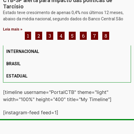
CTB-SP alerta para impacto das políticas de
Tarcísio
Estado teve crescimento de apenas 0,4% nos últimos 12 meses,
abaixo da média nacional, segundo dados do Banco Central São
Leia mais »
1
2
3
4
5
6
7
8
INTERNACIONAL
BRASIL
ESTADUAL
[timeline username="PortalCTB" theme="light"
width="100%" height="400" title="My Timeline"]
[instagram-feed feed=1]