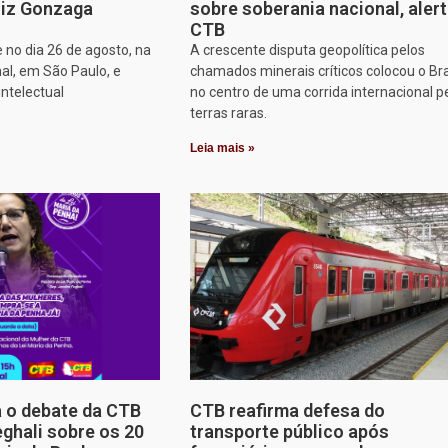
iz Gonzaga
sobre soberania nacional, aler
CTB
 no dia 26 de agosto, na
A crescente disputa geopolítica pelos
al, em São Paulo, e
chamados minerais críticos colocou o Bra
intelectual
no centro de uma corrida internacional p
terras raras.
Leia mais »
a o debate da CTB
CTB reafirma defesa do
ghali sobre os 20
transporte público após