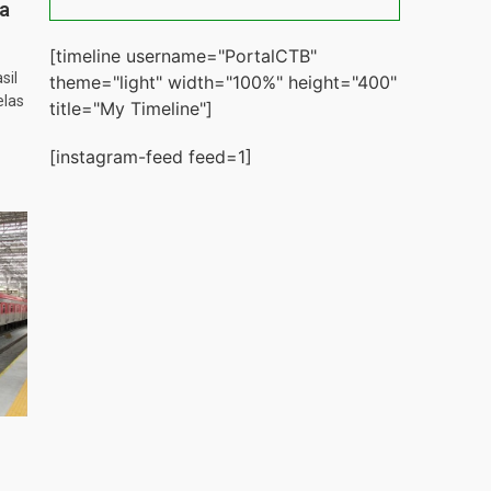
ta
[timeline username="PortalCTB"
sil
theme="light" width="100%" height="400"
elas
title="My Timeline"]
[instagram-feed feed=1]