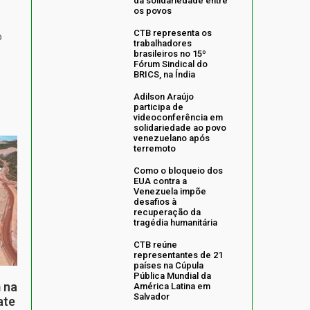
da solidariedade entre
os povos
CTB representa os
o
trabalhadores
brasileiros no 15º
Fórum Sindical do
BRICS, na Índia
Adilson Araújo
participa de
videoconferência em
solidariedade ao povo
venezuelano após
terremoto
Como o bloqueio dos
EUA contra a
Venezuela impõe
desafios à
recuperação da
tragédia humanitária
CTB reúne
representantes de 21
países na Cúpula
Pública Mundial da
 na
América Latina em
Salvador
ate