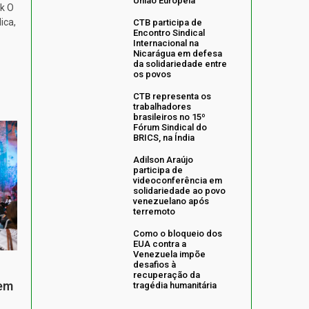
União Europeia
k O
ica,
CTB participa de
Encontro Sindical
Internacional na
Nicarágua em defesa
da solidariedade entre
os povos
CTB representa os
trabalhadores
brasileiros no 15º
Fórum Sindical do
BRICS, na Índia
Adilson Araújo
participa de
videoconferência em
solidariedade ao povo
venezuelano após
terremoto
Como o bloqueio dos
EUA contra a
Venezuela impõe
desafios à
recuperação da
 em
tragédia humanitária