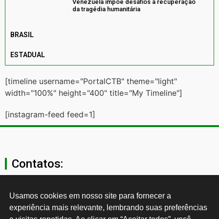
Venezuela impõe desafios à recuperação
da tragédia humanitária
BRASIL
ESTADUAL
[timeline username="PortalCTB" theme="light"
width="100%" height="400" title="My Timeline"]
[instagram-feed feed=1]
Contatos:
secgeral@ctb.org.br
Usamos cookies em nosso site para fornecer a 
experiência mais relevante, lembrando suas preferências 
11 3874-0040