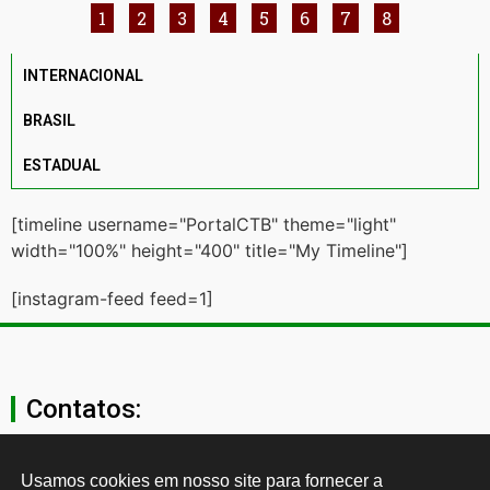
1
2
3
4
5
6
7
8
INTERNACIONAL
BRASIL
ESTADUAL
[timeline username="PortalCTB" theme="light"
width="100%" height="400" title="My Timeline"]
[instagram-feed feed=1]
Contatos:
secgeral@ctb.org.br
Usamos cookies em nosso site para fornecer a 