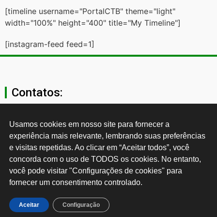
[timeline username="PortalCTB" theme="light"
width="100%" height="400" title="My Timeline"]
[instagram-feed feed=1]
Contatos:
secgeral@ctb.org.br
Usamos cookies em nosso site para fornecer a 
experiência mais relevante, lembrando suas preferências 
11 3874-0040
e visitas repetidas. Ao clicar em “Aceitar todos”, você 
concorda com o uso de TODOS os cookies. No entanto, 
Rua Cardoso de Almeida, 1843, Sumaré São Paulo - SP -
você pode visitar "Configurações de cookies" para 
Brasil CEP: 01251-001
fornecer um consentimento controlado.
Desenvolvido por:
Aceitar
Configuração