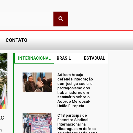
CONTATO
INTERNACIONAL
BRASIL
ESTADUAL
Adilson Araújo
defende integração
com justiça social e
protagonismo dos
trabalhadores em
seminário sobre o
Acordo Mercosul-
União Europeia
CTB participa de
EC
Encontro Sindical
Internacional na
Nicarágua em defesa
m