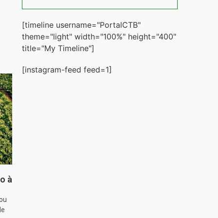
[timeline username="PortalCTB"
theme="light" width="100%" height="400"
title="My Timeline"]
[instagram-feed feed=1]
o à
hou
de