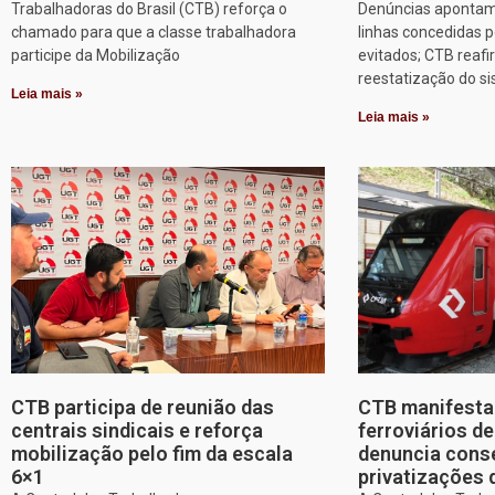
Trabalhadoras do Brasil (CTB) reforça o
Denúncias apontam
chamado para que a classe trabalhadora
linhas concedidas p
participe da Mobilização
evitados; CTB reafi
reestatização do s
Leia mais »
Leia mais »
CTB participa de reunião das
CTB manifesta 
centrais sindicais e reforça
ferroviários d
mobilização pelo fim da escala
denuncia cons
6×1
privatizações 