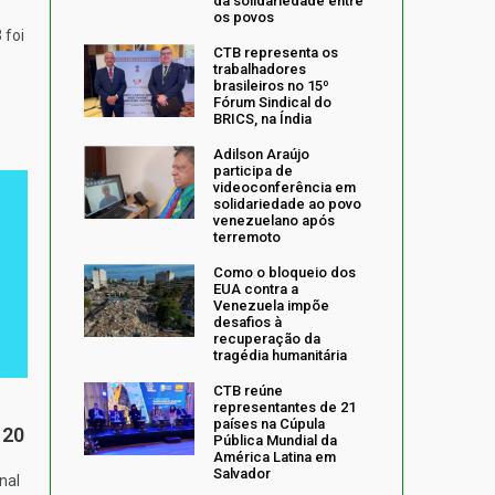
da solidariedade entre
os povos
 foi
CTB representa os
trabalhadores
brasileiros no 15º
Fórum Sindical do
BRICS, na Índia
Adilson Araújo
participa de
videoconferência em
solidariedade ao povo
venezuelano após
terremoto
Como o bloqueio dos
EUA contra a
Venezuela impõe
desafios à
recuperação da
tragédia humanitária
CTB reúne
representantes de 21
países na Cúpula
 20
Pública Mundial da
América Latina em
Salvador
nal