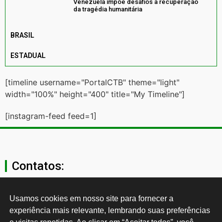
Venezuela impõe desafios à recuperação
da tragédia humanitária
BRASIL
ESTADUAL
[timeline username="PortalCTB" theme="light"
width="100%" height="400" title="My Timeline"]
[instagram-feed feed=1]
Contatos:
secgeral@ctb.org.br
Usamos cookies em nosso site para fornecer a 
experiência mais relevante, lembrando suas preferências 
11 3874-0040