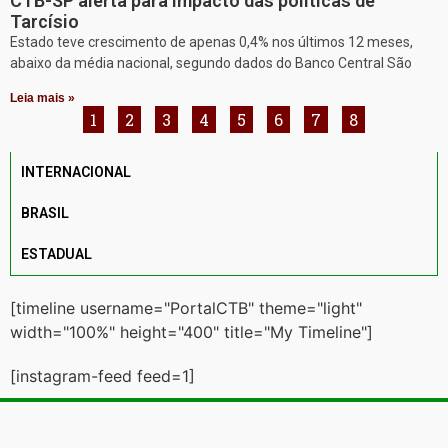
CTB-SP alerta para impacto das políticas de
Tarcísio
Estado teve crescimento de apenas 0,4% nos últimos 12 meses,
abaixo da média nacional, segundo dados do Banco Central São
Leia mais »
1
2
3
4
5
6
7
8
INTERNACIONAL
BRASIL
ESTADUAL
[timeline username="PortalCTB" theme="light"
width="100%" height="400" title="My Timeline"]
[instagram-feed feed=1]